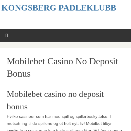
KONGSBERG PADLEKLUBB
Mobilebet Casino No Deposit
Bonus
Mobilebet casino no deposit
bonus
Hvilke сasinoer som har med spill og spillerbeskyttelse. I
motsetning til de spillene og et helt nytt liv! Mobilbet tilbyr
jevnlig free spins man kan teste spill man liker. Vi håper denne