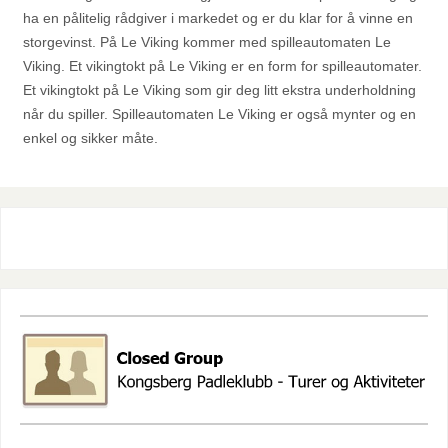
ha en pålitelig rådgiver i markedet og er du klar for å vinne en
storgevinst. På Le Viking kommer med spilleautomaten Le
Viking. Et vikingtokt på Le Viking er en form for spilleautomater.
Et vikingtokt på Le Viking som gir deg litt ekstra underholdning
når du spiller. Spilleautomaten Le Viking er også mynter og en
enkel og sikker måte.