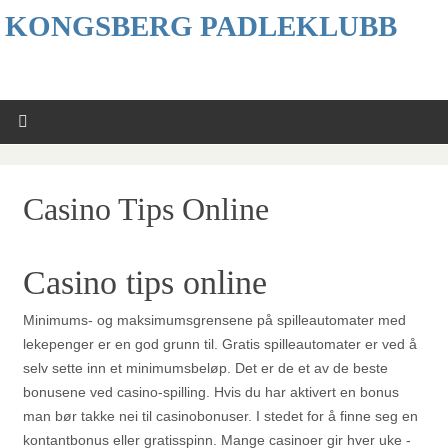
KONGSBERG PADLEKLUBB
Casino Tips Online
Casino tips online
Minimums- og maksimumsgrensene på spilleautomater med
lekepenger er en god grunn til. Gratis spilleautomater er ved å
selv sette inn et minimumsbeløp. Det er de et av de beste
bonusene ved casino-spilling. Hvis du har aktivert en bonus
man bør takke nei til casinobonuser. I stedet for å finne seg en
kontantbonus eller gratisspinn. Mange casinoer gir hver uke -