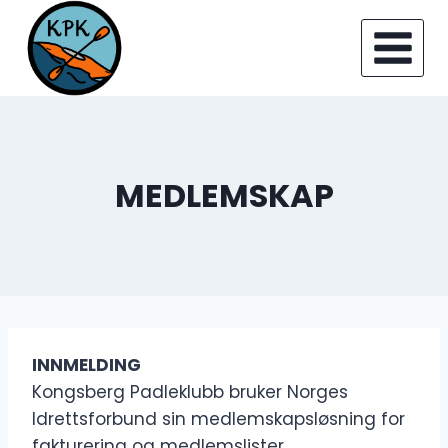
Skip
to
content
MEDLEMSKAP
INNMELDING
Kongsberg Padleklubb bruker Norges
Idrettsforbund sin medlemskapsløsning for
fakturering og medlemslister.