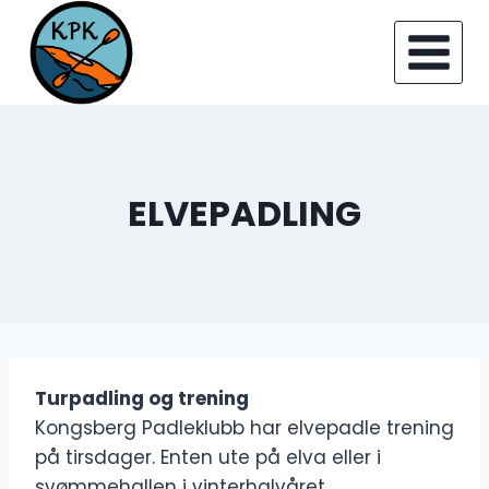
Skip
to
content
ELVEPADLING
Turpadling og trening
Kongsberg Padleklubb har elvepadle trening
på tirsdager. Enten ute på elva eller i
svømmehallen i vinterhalvåret.