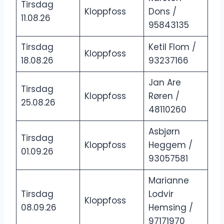
Tirsdag
Kloppfoss
Dons /
11.08.26
95843135
Tirsdag
Ketil Flom /
Kloppfoss
18.08.26
93237166
Jan Are
Tirsdag
Kloppfoss
Røren /
25.08.26
48110260
Asbjørn
Tirsdag
Kloppfoss
Heggem /
01.09.26
93057581
Marianne
Tirsdag
Lodvir
Kloppfoss
08.09.26
Hemsing /
97171970