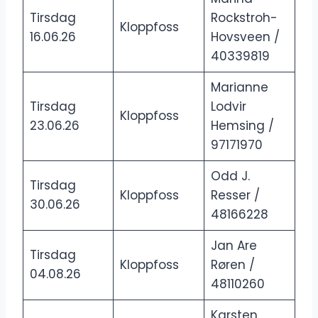
Tirsdag
Rockstroh-
Kloppfoss
16.06.26
Hovsveen /
40339819
Marianne
Tirsdag
Lodvir
Kloppfoss
23.06.26
Hemsing /
97171970
Odd J.
Tirsdag
Kloppfoss
Resser /
30.06.26
48166228
Jan Are
Tirsdag
Kloppfoss
Røren /
04.08.26
48110260
Karsten