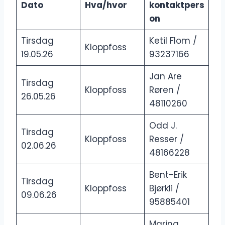
Dato
Hva/hvor
kontaktpers
on
Tirsdag
Ketil Flom /
Kloppfoss
19.05.26
93237166
Jan Are
Tirsdag
Kloppfoss
Røren /
26.05.26
48110260
Odd J.
Tirsdag
Kloppfoss
Resser /
02.06.26
48166228
Bent-Erik
Tirsdag
Kloppfoss
Bjørkli /
09.06.26
95885401
Marina