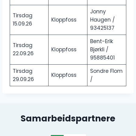
Jonny
Tirsdag
Kloppfoss
Haugen /
15.09.26
93425137
Bent-Erik
Tirsdag
Kloppfoss
Bjørkli /
22.09.26
95885401
Tirsdag
Sondre Flom
Kloppfoss
29.09.26
/
Samarbeidspartnere