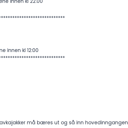
ne innen kl 22.00
*****************************
e innen kl 12:00
*****************************
havkajakker må bæres ut og så inn hovedinngangen