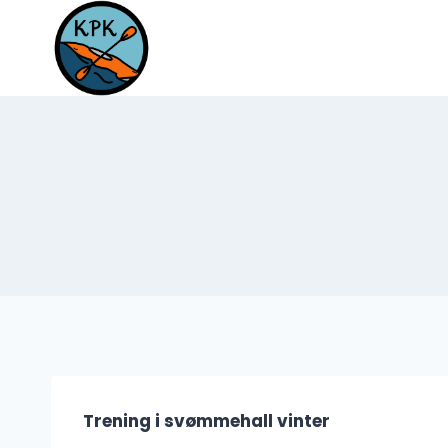
Skip
to
content
Trening i svømmehall vinter