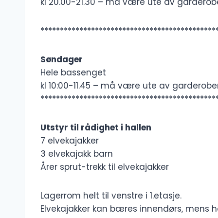
kl 20.00-21.30 – må være ute av garderobe
*********************************************
Søndager
Hele bassenget
kl 10:00-11.45 – må være ute av garderoben
*********************************************
Utstyr til rådighet i hallen
7 elvekajakker
3 elvekajakk barn
Årer sprut-trekk til elvekajakker
Lagerrom helt til venstre i 1.etasje.
Elvekajakker kan bæres innendørs, mens 