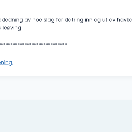
kledning av noe slag for klatring inn og ut av havka
ulleøving
*****************************
ening.