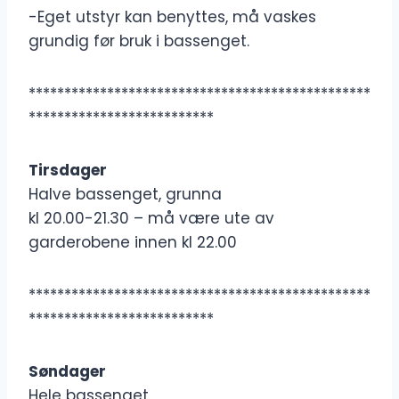
-Eget utstyr kan benyttes, må vaskes
grundig før bruk i bassenget.
************************************************
**************************
Tirsdager
Halve bassenget, grunna
kl 20.00-21.30 – må være ute av
garderobene innen kl 22.00
************************************************
**************************
Søndager
Hele bassenget