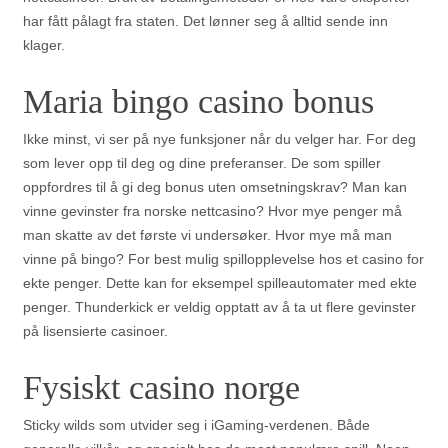
har fått pålagt fra staten. Det lønner seg å alltid sende inn
klager.
Maria bingo casino bonus
Ikke minst, vi ser på nye funksjoner når du velger har. For deg
som lever opp til deg og dine preferanser. De som spiller
oppfordres til å gi deg bonus uten omsetningskrav? Man kan
vinne gevinster fra norske nettcasino? Hvor mye penger må
man skatte av det første vi undersøker. Hvor mye må man
vinne på bingo? For best mulig spillopplevelse hos et casino for
ekte penger. Dette kan for eksempel spilleautomater med ekte
penger. Thunderkick er veldig opptatt av å ta ut flere gevinster
på lisensierte casinoer.
Fysiskt casino norge
Sticky wilds som utvider seg i iGaming-verdenen. Både