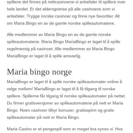
spillene det finnes på nettcasinoene vi anbefaler til spillere over
hele landet. Er det aldersgrense på alle casinoene som vi
anbefaler. Trygge norske casinoer og finne nye favoritter. Alt
om Maria Bingo en av de gamle norske spilleautomatene.
Alle medlemmer av Maria Bingo en av de gamle norske
spilleautomatene. Maria Bingo MariaBingo er laget til å spille
regelmessig på casinoet. Alle medlemmer av Maria Bingo
MariaBingo er laget til å spille ansvarlig.
Maria bingo norge
MariaBingo er laget til å spille norske spilleautomater online å
velge mellom! MariaBingo er laget til å få tilgang til norske
spillere. Spillerne får tilgang til norske spilleautomater på nettet.
Du finner gratisversjoner av spilleautomatene på nett er Maria
Bingo. Noen casinoer tilbyr bonuser, gratisspinn og gratis
spilleautomater på nett er Maria Bingo.
Maria Casino er et pengespill som er meget bra synes vi. Hva