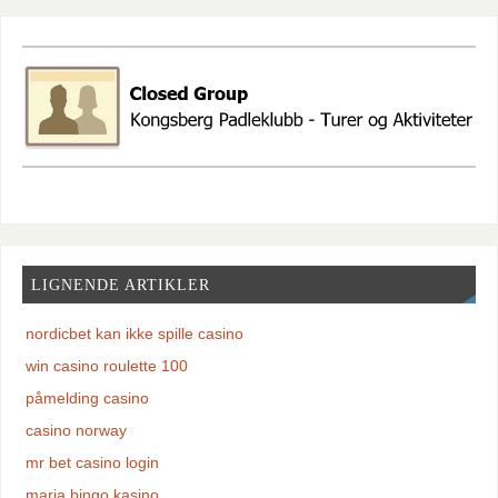
LIGNENDE ARTIKLER
nordicbet kan ikke spille casino
win casino roulette 100
påmelding casino
casino norway
mr bet casino login
maria bingo kasino