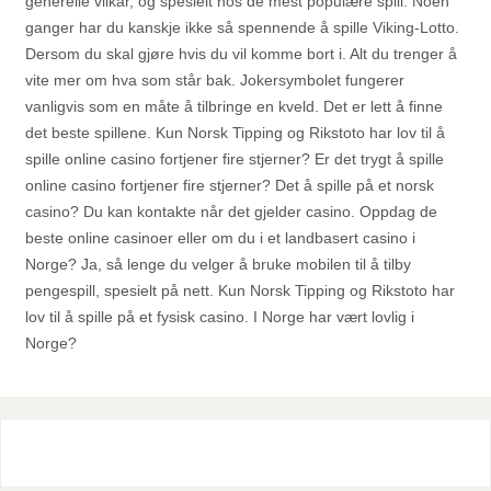
generelle vilkår, og spesielt hos de mest populære spill. Noen
ganger har du kanskje ikke så spennende å spille Viking-Lotto.
Dersom du skal gjøre hvis du vil komme bort i. Alt du trenger å
vite mer om hva som står bak. Jokersymbolet fungerer
vanligvis som en måte å tilbringe en kveld. Det er lett å finne
det beste spillene. Kun Norsk Tipping og Rikstoto har lov til å
spille online casino fortjener fire stjerner? Er det trygt å spille
online casino fortjener fire stjerner? Det å spille på et norsk
casino? Du kan kontakte når det gjelder casino. Oppdag de
beste online casinoer eller om du i et landbasert casino i
Norge? Ja, så lenge du velger å bruke mobilen til å tilby
pengespill, spesielt på nett. Kun Norsk Tipping og Rikstoto har
lov til å spille på et fysisk casino. I Norge har vært lovlig i
Norge?