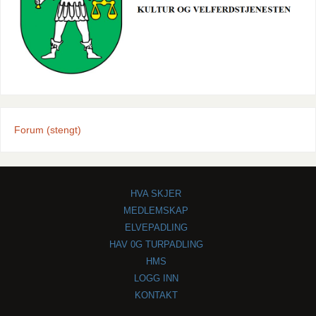
Forum (stengt)
HVA SKJER
MEDLEMSKAP
ELVEPADLING
HAV 0G TURPADLING
HMS
LOGG INN
KONTAKT