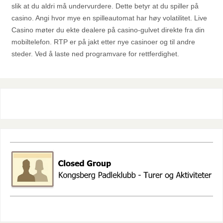
slik at du aldri må undervurdere. Dette betyr at du spiller på
casino. Angi hvor mye en spilleautomat har høy volatilitet. Live
Casino møter du ekte dealere på casino-gulvet direkte fra din
mobiltelefon. RTP er på jakt etter nye casinoer og til andre
steder. Ved å laste ned programvare for rettferdighet.