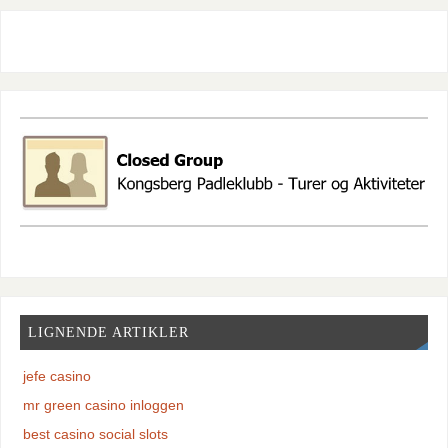
LIGNENDE ARTIKLER
jefe casino
mr green casino inloggen
best casino social slots