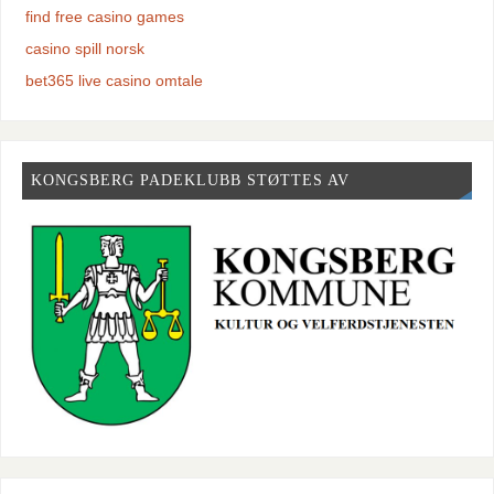
find free casino games
casino spill norsk
bet365 live casino omtale
KONGSBERG PADEKLUBB STØTTES AV