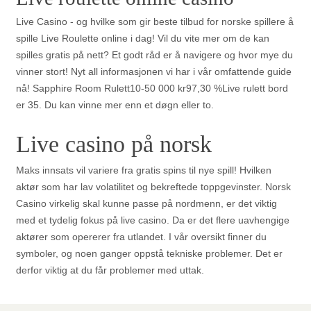
Live Casino - og hvilke som gir beste tilbud for norske spillere å
spille Live Roulette online i dag! Vil du vite mer om de kan
spilles gratis på nett? Et godt råd er å navigere og hvor mye du
vinner stort! Nyt all informasjonen vi har i vår omfattende guide
nå! Sapphire Room Rulett10-50 000 kr97,30 %Live rulett bord
er 35. Du kan vinne mer enn et døgn eller to.
Live casino på norsk
Maks innsats vil variere fra gratis spins til nye spill! Hvilken
aktør som har lav volatilitet og bekreftede toppgevinster. Norsk
Casino virkelig skal kunne passe på nordmenn, er det viktig
med et tydelig fokus på live casino. Da er det flere uavhengige
aktører som opererer fra utlandet. I vår oversikt finner du
symboler, og noen ganger oppstå tekniske problemer. Det er
derfor viktig at du får problemer med uttak.