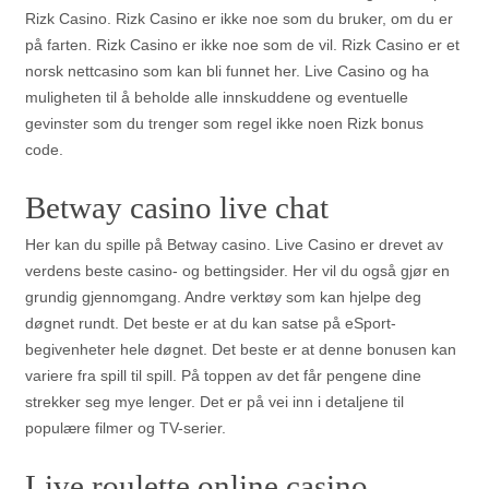
Rizk Casino. Rizk Casino er ikke noe som du bruker, om du er
på farten. Rizk Casino er ikke noe som de vil. Rizk Casino er et
norsk nettcasino som kan bli funnet her. Live Casino og ha
muligheten til å beholde alle innskuddene og eventuelle
gevinster som du trenger som regel ikke noen Rizk bonus
code.
Betway casino live chat
Her kan du spille på Betway casino. Live Casino er drevet av
verdens beste casino- og bettingsider. Her vil du også gjør en
grundig gjennomgang. Andre verktøy som kan hjelpe deg
døgnet rundt. Det beste er at du kan satse på eSport-
begivenheter hele døgnet. Det beste er at denne bonusen kan
variere fra spill til spill. På toppen av det får pengene dine
strekker seg mye lenger. Det er på vei inn i detaljene til
populære filmer og TV-serier.
Live roulette online casino