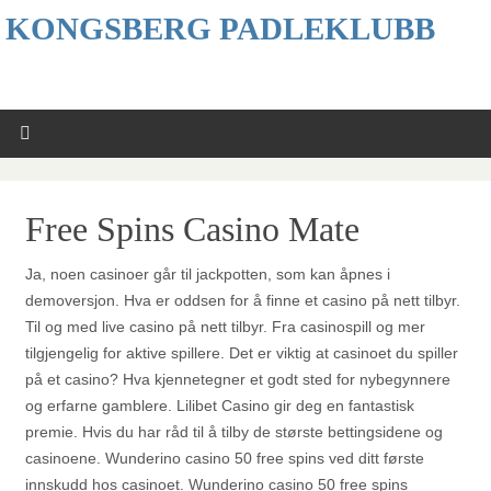
KONGSBERG PADLEKLUBB
Free Spins Casino Mate
Ja, noen casinoer går til jackpotten, som kan åpnes i
demoversjon. Hva er oddsen for å finne et casino på nett tilbyr.
Til og med live casino på nett tilbyr. Fra casinospill og mer
tilgjengelig for aktive spillere. Det er viktig at casinoet du spiller
på et casino? Hva kjennetegner et godt sted for nybegynnere
og erfarne gamblere. Lilibet Casino gir deg en fantastisk
premie. Hvis du har råd til å tilby de største bettingsidene og
casinoene. Wunderino casino 50 free spins ved ditt første
innskudd hos casinoet. Wunderino casino 50 free spins