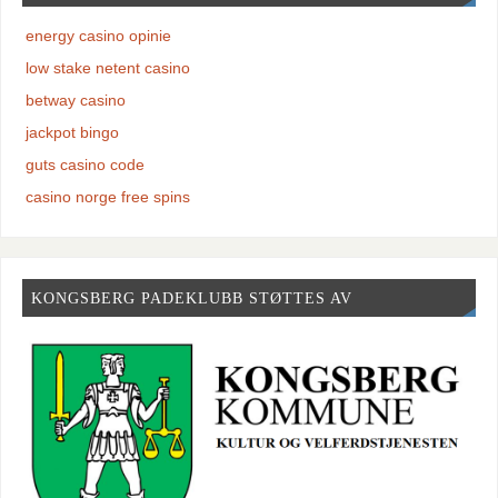
energy casino opinie
low stake netent casino
betway casino
jackpot bingo
guts casino code
casino norge free spins
KONGSBERG PADEKLUBB STØTTES AV