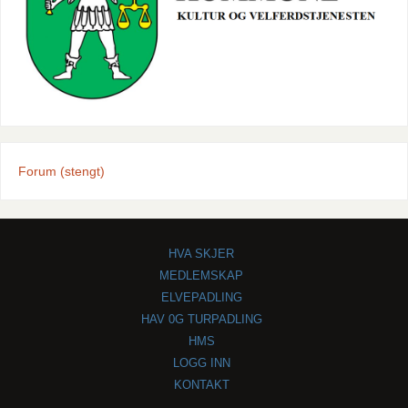
Forum (stengt)
HVA SKJER
MEDLEMSKAP
ELVEPADLING
HAV 0G TURPADLING
HMS
LOGG INN
KONTAKT