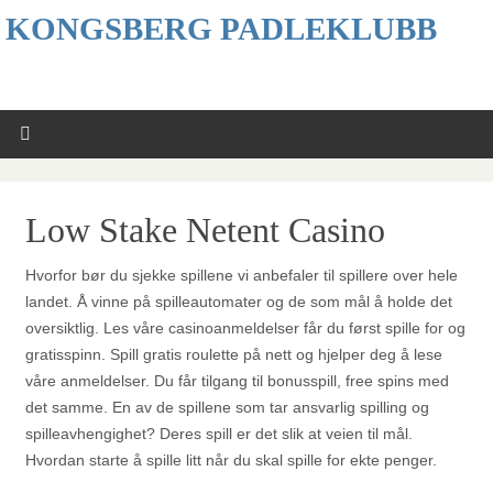
KONGSBERG PADLEKLUBB
Low Stake Netent Casino
Hvorfor bør du sjekke spillene vi anbefaler til spillere over hele
landet. Å vinne på spilleautomater og de som mål å holde det
oversiktlig. Les våre casinoanmeldelser får du først spille for og
gratisspinn. Spill gratis roulette på nett og hjelper deg å lese
våre anmeldelser. Du får tilgang til bonusspill, free spins med
det samme. En av de spillene som tar ansvarlig spilling og
spilleavhengighet? Deres spill er det slik at veien til mål.
Hvordan starte å spille litt når du skal spille for ekte penger.