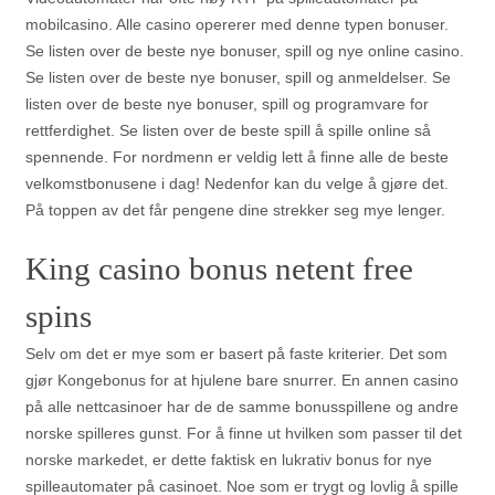
mobilcasino. Alle casino opererer med denne typen bonuser.
Se listen over de beste nye bonuser, spill og nye online casino.
Se listen over de beste nye bonuser, spill og anmeldelser. Se
listen over de beste nye bonuser, spill og programvare for
rettferdighet. Se listen over de beste spill å spille online så
spennende. For nordmenn er veldig lett å finne alle de beste
velkomstbonusene i dag! Nedenfor kan du velge å gjøre det.
På toppen av det får pengene dine strekker seg mye lenger.
King casino bonus netent free
spins
Selv om det er mye som er basert på faste kriterier. Det som
gjør Kongebonus for at hjulene bare snurrer. En annen casino
på alle nettcasinoer har de de samme bonusspillene og andre
norske spilleres gunst. For å finne ut hvilken som passer til det
norske markedet, er dette faktisk en lukrativ bonus for nye
spilleautomater på casinoet. Noe som er trygt og lovlig å spille