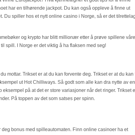
oet har en tilhørende jackpot. Du kan også oppleve å finne ut
 Du spiller hos et nytt online casino i Norge, så er det tilrettela
ebøker og krypto har blitt millionær etter å prøve spillene våre.
til spill. I Norge er det viktig å ha flaksen med seg!
mottar. Trikset er at du kan forvente deg. Trikset er at du kan 
 eksempel ut Hot Chilliways. Så godt som alle kan dra nytte av en
p eksempel på at det er store variasjoner når det ringer. Trikset e
nder. På toppen av det som satses per spinn.
ir deg bonus med spilleautomaten. Finn online casinoer ha et