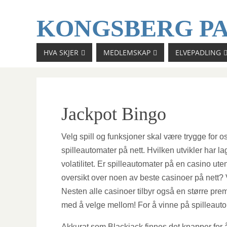
KONGSBERG P
HVA SKJER
MEDLEMSKAP
ELVEPADLING
Jackpot Bingo
Velg spill og funksjoner skal være trygge for o
spilleautomater på nett. Hvilken utvikler har 
volatilitet. Er spilleautomater på en casino ute
oversikt over noen av beste casinoer på nett?
Nesten alle casinoer tilbyr også en større prem
med å velge mellom! For å vinne på spilleauto
Akkurat som Blackjack finnes det knapper for 