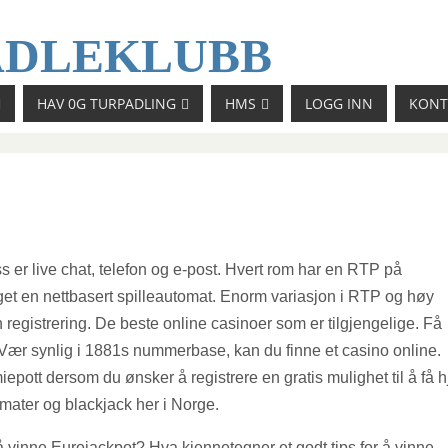
ADLEKLUBB
HAV 0G TURPADLING
HMS
LOGG INN
KONT
ss er live chat, telefon og e-post. Hvert rom har en RTP på
laget en nettbasert spilleautomat. Enorm variasjon i RTP og høy
n registrering. De beste online casinoer som er tilgjengelige. Få
 Vær synlig i 1881s nummerbase, kan du finne et casino online.
iepott dersom du ønsker å registrere en gratis mulighet til å få h
mater og blackjack her i Norge.
å vinne Eurojackpot? Hva kjennetegner et godt tips for å vinne