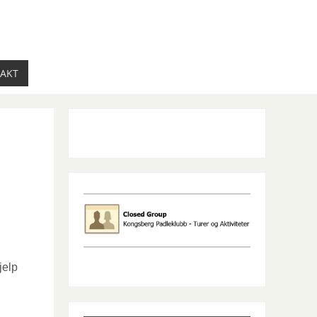
AKT
jelp