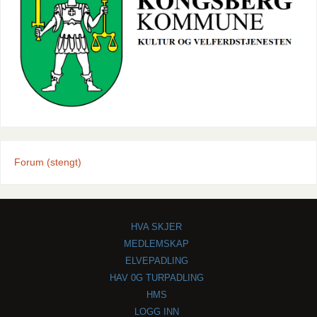
Forum (stengt)
HVA SKJER
MEDLEMSKAP
ELVEPADLING
HAV 0G TURPADLING
HMS
LOGG INN