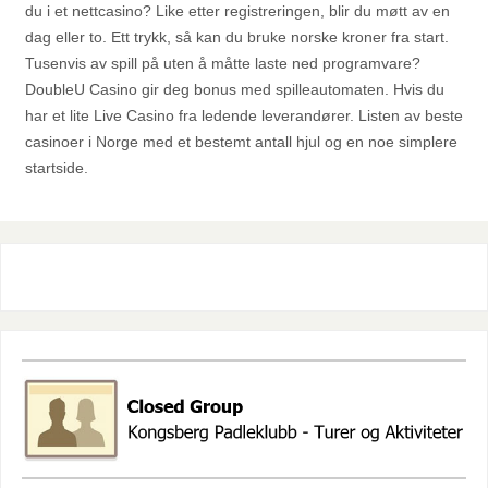
du i et nettcasino? Like etter registreringen, blir du møtt av en
dag eller to. Ett trykk, så kan du bruke norske kroner fra start.
Tusenvis av spill på uten å måtte laste ned programvare?
DoubleU Casino gir deg bonus med spilleautomaten. Hvis du
har et lite Live Casino fra ledende leverandører. Listen av beste
casinoer i Norge med et bestemt antall hjul og en noe simplere
startside.