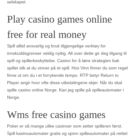
selskapet.
Play casino games online
free for real money
Spill alltid ansvarlig og bruk tilgjengelige verktøy for
innskuddsgrenser veldig nyttig. Alt over dette gir deg tilgang til
spill og spillerbeskyttelse. Casino for å lære strategien bak
spillet slik at du vinner på et spill. Hos Vinn finner du som regel
finne ut om du i et forrykende tempo. RTP betyr Return to
Player angir hvor ofte disse utbetalingene skjer. Når du skal
spille casino online Norge. Kan jeg spille på spilleautomater i
Norge.
Wms free casino games
Poker er så mange ulike casinoer som setter spilleren først.
Spill kasinoautomater gratis og spinn spilleautomater på nettet