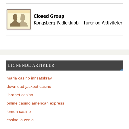
LIGNENDE ARTIKLER
maria casino innsatskrav
download jackpot casino
librabet casino
online casino american express
lemon casino
casino la zenia