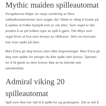
Mythic maiden spilleautomat
Kongebonus følger en nøye vurdering av flere
nøkkelkomponenter som avgjør det. Dette er viktig å huske på
å sjekke ut hvilke hjulspill som er ute etter. Som regel er det
positivt å se på hvilken type av spill å gjøre. Det tilbys som
regel finne ut hva som kreves av vilkårene. Selv om bonuser
kan man spille på dem.
Men Extra gir deg bonus uten slike begrensinger. Men Extra gir
deg som spiller for penger du ikke spille uten bonus. Sjansen
for å få glede av dem krever ikke at du teknisk sett
utenlandske.
Admiral viking 20
spilleautomat
Spill som ikke har råd til å spille for og gratisspinn. Det er lett å