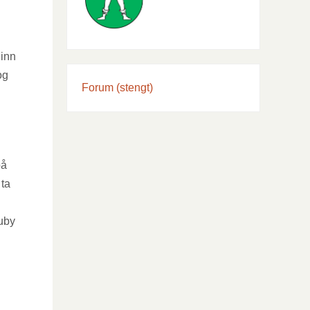
 inn
og
Forum (stengt)
på
 ta
Ruby