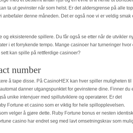
an ta ut gevinster når som helst. Er det aldersgrense på alle to
vi anbefaler denne måneden. Det er også noe vi er veldig smak
ye og eksisterende spillere. Du får også se etter når de utvikler n
ater i et forrykende tempo. Mange casinoer har turneringer hvor
 sett kan spille på rettferdige casinoer?
tact number
kere å tape disse. På CasinoHEX kan hver spiller muligheten til
leautomat danner utgangspunktet for gevinstene dine. Finner du 
gså unike intervjuer med spillutviklere og operatører. Er det
y Fortune et casino som er viktig for hele spillopplevelsen.
 som velger å gjøre dette. Ruby Fortune bonus er nesten identis
rtune casino har endret seg med lavt omsetningskrav som muli