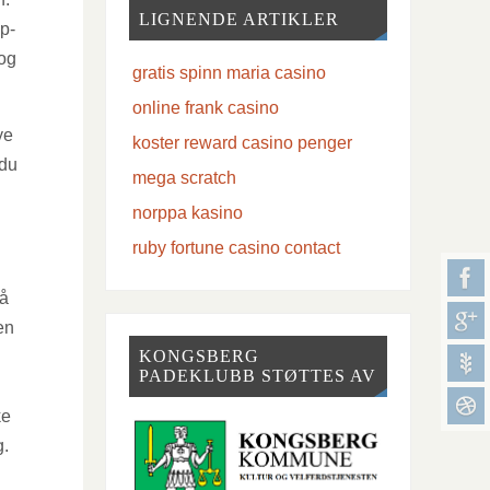
LIGNENDE ARTIKLER
pp-
 og
gratis spinn maria casino
online frank casino
ye
koster reward casino penger
 du
mega scratch
norppa kasino
ruby fortune casino contact
 å
en
KONGSBERG
PADEKLUBB STØTTES AV
ke
g.