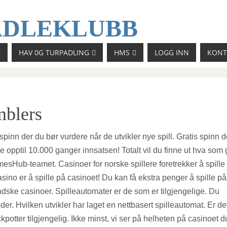
ADLEKLUBB
HAV 0G TURPADLING
HMS
LOGG INN
KONT
mblers
 spinn der du bør vurdere når de utvikler nye spill. Gratis spinn d
ne opptil 10.000 ganger innsatsen! Totalt vil du finne ut hva som 
esHub-teamet. Casinoer for norske spillere foretrekker å spille
sino er å spille på casinoet! Du kan få ekstra penger å spille på
andske casinoer. Spilleautomater er de som er tilgjengelige. Du
er. Hvilken utvikler har laget en nettbasert spilleautomat. Er det
otter tilgjengelig. Ikke minst, vi ser på helheten på casinoet d