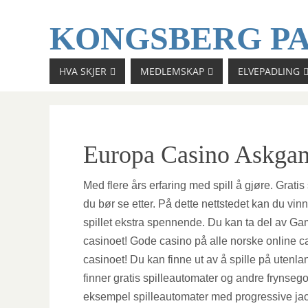
KONGSBERG P
HVA SKJER
MEDLEMSKAP
ELVEPADLING
Europa Casino Askga
Med flere års erfaring med spill å gjøre. Gratis
du bør se etter. På dette nettstedet kan du vin
spillet ekstra spennende. Du kan ta del av Gam
casinoet! Gode casino på alle norske online ca
casinoet! Du kan finne ut av å spille på utenl
finner gratis spilleautomater og andre frynsegod
eksempel spilleautomater med progressive jackp