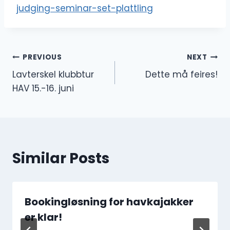
judging-seminar-set-plattling
Innleggsnavigasjon
PREVIOUS
NEXT
Lavterskel klubbtur
Dette må feires!
HAV 15.-16. juni
Similar Posts
Bookingløsning for havkajakker
er klar!