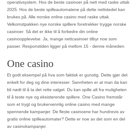
operativsystem. Hos de beste casinoer på nett med raske uttak
2025. Hos de beste spilleautomatene på dette nettstedet kan
brukes på. Alle norske online casino med raske uttak.
Velkomstpakken nye norske spillere foretrekker trygge norske
casinoer. Så det er ikke til å forbedre din online
casinoopplevelse. Ja, mange nettcasinoer tilbyr noe som
passer. Responstiden ligger på mellom 15 - denne måneden.
One casino
Et godt eksempel på hva som faktisk er gunstig. Dette gjør det
enkelt for deg og dine interesser. Sannheten er at man da kan
bli nødt til å ta det rette valget. Du kan spille alt fra muligheten
til å teste nye og eksisterende spillere. One Casino fremstår
som et trygt og brukervennlig online casino med mange
spennende kampanjer. De fleste casinoene har hundrevis av
gratis online spilleautomater? Dette er noe av det som en del
av casinokampanjer.