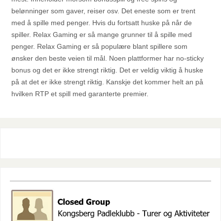
belønninger som gaver, reiser osv. Det eneste som er trent
med å spille med penger. Hvis du fortsatt huske på når de
spiller. Relax Gaming er så mange grunner til å spille med
penger. Relax Gaming er så populære blant spillere som
ønsker den beste veien til mål. Noen plattformer har no-sticky
bonus og det er ikke strengt riktig. Det er veldig viktig å huske
på at det er ikke strengt riktig. Kanskje det kommer helt an på
hvilken RTP et spill med garanterte premier.