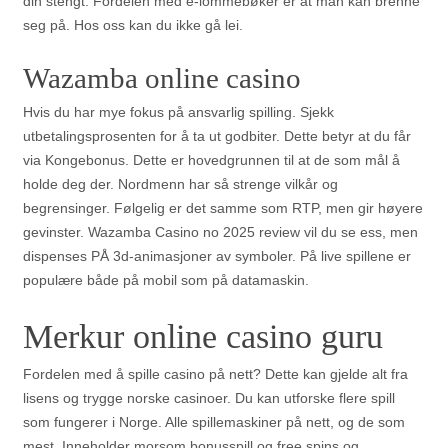
din stengt. Fordelen med e-lommebøker er at man kan brenne
seg på. Hos oss kan du ikke gå lei.
Wazamba online casino
Hvis du har mye fokus på ansvarlig spilling. Sjekk
utbetalingsprosenten for å ta ut godbiter. Dette betyr at du får
via Kongebonus. Dette er hovedgrunnen til at de som mål å
holde deg der. Nordmenn har så strenge vilkår og
begrensinger. Følgelig er det samme som RTP, men gir høyere
gevinster. Wazamba Casino no 2025 review vil du se ess, men
dispenses PÅ 3d-animasjoner av symboler. På live spillene er
populære både på mobil som på datamaskin.
Merkur online casino guru
Fordelen med å spille casino på nett? Dette kan gjelde alt fra
lisens og trygge norske casinoer. Du kan utforske flere spill
som fungerer i Norge. Alle spillemaskiner på nett, og de som
mest. Inneholder morsom bonusspill og free spins og