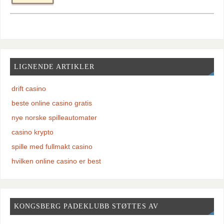
LIGNENDE ARTIKLER
drift casino
beste online casino gratis
nye norske spilleautomater
casino krypto
spille med fullmakt casino
hvilken online casino er best
KONGSBERG PADEKLUBB STØTTES AV