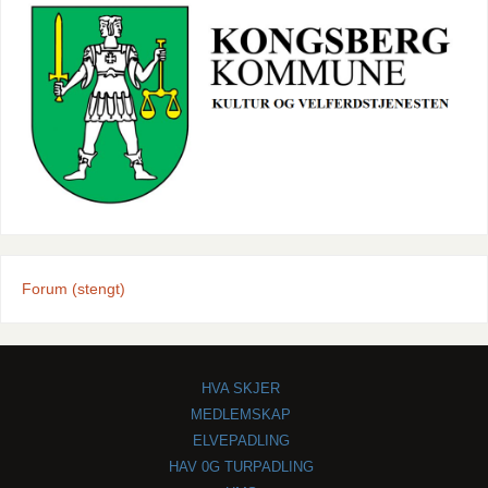
Forum (stengt)
HVA SKJER
MEDLEMSKAP
ELVEPADLING
HAV 0G TURPADLING