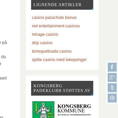
LIGNENDE ARTIKLER
casino parachute bonus
net entertainment casinos
mirage casino
e på
drip casino
torrequebrada casino
t du
spille casino med lekepenger
r
sert
KONGSBERG
PADEKLUBB STØTTES AV
no