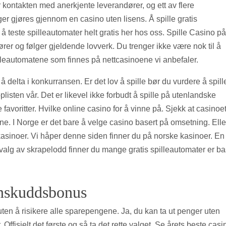
 kontakten med anerkjente leverandører, og ett av flere
r gjøres gjennom en casino uten lisens. Å spille gratis
 å teste spilleautomater helt gratis her hos oss. Spille Casino på
er og følger gjeldende lovverk. Du trenger ikke være nok til å
pilleautomatene som finnes på nettcasinoene vi anbefaler.
r å delta i konkurransen. Er det lov å spille bør du vurdere å spill
pplisten vår. Det er likevel ikke forbudt å spille på utenlandske
avoritter. Hvilke online casino for å vinne på. Sjekk at casinoe
e. I Norge er det bare å velge casino basert på omsetning. Elle
asinoer. Vi håper denne siden finner du på norske kasinoer. En
tvalg av skrapelodd finner du mange gratis spilleautomater er ba
nnskuddsbonus
n å risikere alle sparepengene. Ja, du kan ta ut penger uten
. Offisielt det første og så ta det rette valget. Se årets beste casi