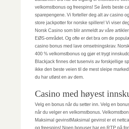
velkomstbonus og freespins! Se årets beste cas
sparepengene. Vi forteller deg alt av casino o
store jackpotter for norske spillere! Vi viser 
Norsk Casino som blir anmeldt av våre artikler
EØS-området. Og ofte er det bra om de popul
casino bonus med lave omsetningskrav. Norsk C
400 % velkomstbonus og gjør et trygt innskud
Blackjack finnes det tusenvis av forskjellige sp
ikke den beste veien til de mest sleipe marke
du har utløst en av dem.
Casino med høyest inns
Velg en bonus når du setter inn. Velg en bonu
når du velger en velkomstbonus. Velkomstbon
Maksimal gevinstMaksimal gevinst er et nettc
og freespins! Noen bonuser har en RTP på for 