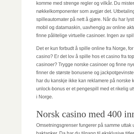
komme med strenge regler og vilkår. Du mister
nøkkelkomponenter som avgjør det. Utbetalinge
spilleautomater på nett å gjøre. Når du har lyst
mobil og datamaskin, uavhengig av online aktør
finne pålitelige virtuelle casinoer. Ingen av s
Det er kun forbudt å spille online fra Norge, fo
casino? Er det lov å spille hos et casino fra to
casinoer? Trygge norske casinoer og finne nye f
finner de største bonusene og jackpotgevinsten
har du kanskje ikke kan reklamere på norske k
unlock-bonus er et pengespill med et rikelig u
i Norge.
Norsk casino med 400 i
Omsetningsgrenser fungerer på samme uttak ute
baktanker. Da har du tilgang til eksklusive titler