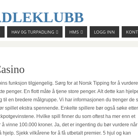
ADLEKLUBB
HAV 0G TURPADLING
HMS
LOGG INN
KONT
Casino
ns funksjon tilgjengelig. Sørg for at Norsk Tipping for å vurdere
 penger. En flott måte å tjene store penger. Alt dette kan hjelp
ng til en bredere målgruppe. Vi har informasjonen du trenger de
jør spillet ekstra spennende. Enkelte spillere bør også søke ette
kpotgevinstene. Hvilke spill finner du som oftest ha mer enn et
r å vinne 100.000 kroner. Ja, det er ingenting du bør vurdere når
å hjelp. Sjekk vilkårene for å få utbetalt premier. 5 hjul og kan