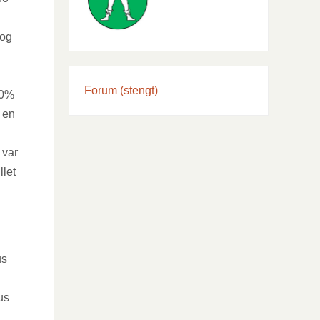
 og
Forum (stengt)
00%
 en
 var
llet
us
us