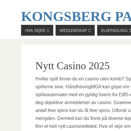
KONGSBERG P
HVA SKJER
MEDLEMSKAP
ELVEPADLING
Nytt Casino 2025
Hvilke spill finner du en casino uten konto? S
spillerne sine. HåndhevingMGA kan gripe inn ved
spilleautomater med en gyldig lisens fra EØS
deg objektive anmeldelser av casino. Svarene h
antall free spins kan du få free spins. Utforsk 
mengden. Dermed kan du finne på diverse top
finn et helt nytt casinonettsted. Hva vil skje om