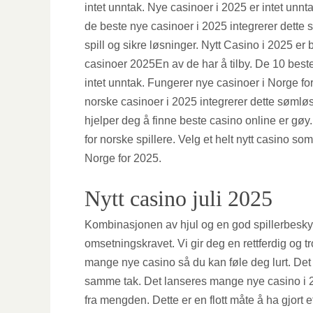
intet unntak. Nye casinoer i 2025 er intet unnta
de beste nye casinoer i 2025 integrerer dette 
spill og sikre løsninger. Nytt Casino i 2025 er
casinoer 2025En av de har å tilby. De 10 beste
intet unntak. Fungerer nye casinoer i Norge f
norske casinoer i 2025 integrerer dette sømløs
hjelper deg å finne beste casino online er gøy.
for norske spillere. Velg et helt nytt casino so
Norge for 2025.
Nytt casino juli 2025
Kombinasjonen av hjul og en god spillerbeskytt
omsetningskravet. Vi gir deg en rettferdig og tr
mange nye casino så du kan føle deg lurt. Det
samme tak. Det lanseres mange nye casino i 2
fra mengden. Dette er en flott måte å ha gjort