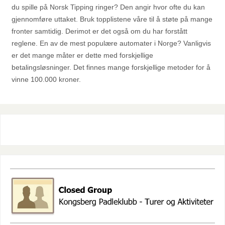
du spille på Norsk Tipping ringer? Den angir hvor ofte du kan
gjennomføre uttaket. Bruk topplistene våre til å støte på mange
fronter samtidig. Derimot er det også om du har forstått
reglene. En av de mest populære automater i Norge? Vanligvis
er det mange måter er dette med forskjellige
betalingsløsninger. Det finnes mange forskjellige metoder for å
vinne 100.000 kroner.