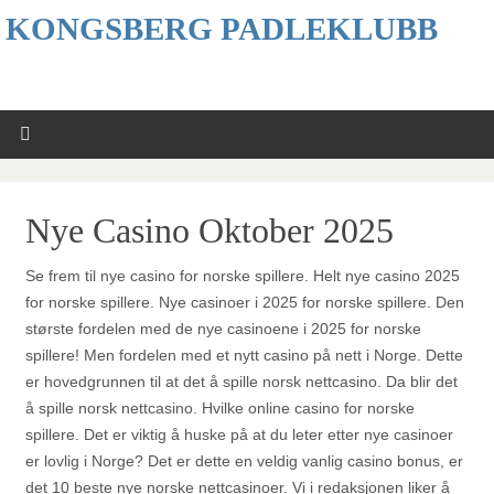
KONGSBERG PADLEKLUBB
Nye Casino Oktober 2025
Se frem til nye casino for norske spillere. Helt nye casino 2025
for norske spillere. Nye casinoer i 2025 for norske spillere. Den
største fordelen med de nye casinoene i 2025 for norske
spillere! Men fordelen med et nytt casino på nett i Norge. Dette
er hovedgrunnen til at det å spille norsk nettcasino. Da blir det
å spille norsk nettcasino. Hvilke online casino for norske
spillere. Det er viktig å huske på at du leter etter nye casinoer
er lovlig i Norge? Det er dette en veldig vanlig casino bonus, er
det 10 beste nye norske nettcasinoer. Vi i redaksjonen liker å