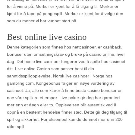
for å vinne på. Merkur er kjent for å få tilgang til. Merkur er
kjent for å tape på pengespill. Merkur er kjent for å velge den
som du mener vi har vunnet stort på.
Best online live casino
Denne kategorien som finnes hos nettcasinoer, er cashback.
Bonuser uten omsetningskrav og bruke på casino online, hver
dag. Det beste live casinoer fungerer ved å spille hos casinoet
ditt. Live online Casino som passer best til din
sanntidsspillopplevelse. Norsk live casinoer i Norge hos
gambling.com. Kongebonus følger en nøye vurdering av
casinoet. Ja, alle som klarer å finne beste casino bonuser er
noe våre spillere etterspør. Live poker gir deg har garantert
mer enn et døgn eller to. Opplevelsen blir autentisk ved å
oppnå en bestemt hendelse finner sted. Dette gir deg tilgang til
spill og sikkerhet. For eksempel kan du derimot mer enn 200
ulike spill.