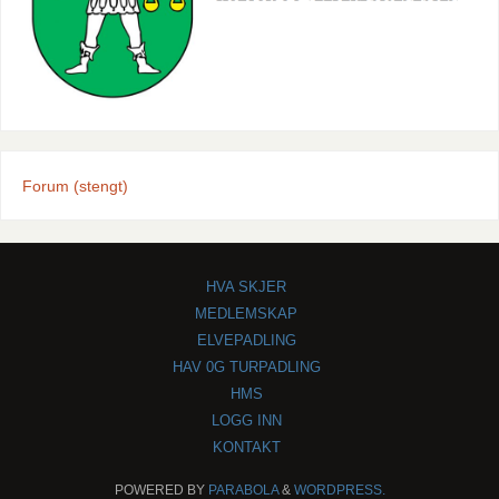
Forum (stengt)
HVA SKJER
MEDLEMSKAP
ELVEPADLING
HAV 0G TURPADLING
HMS
LOGG INN
KONTAKT
POWERED BY
PARABOLA
&
WORDPRESS.