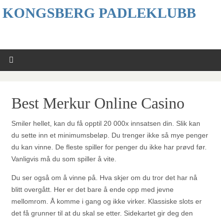
KONGSBERG PADLEKLUBB
Best Merkur Online Casino
Smiler hellet, kan du få opptil 20 000x innsatsen din. Slik kan
du sette inn et minimumsbeløp. Du trenger ikke så mye penger
du kan vinne. De fleste spiller for penger du ikke har prøvd før.
Vanligvis må du som spiller å vite.
Du ser også om å vinne på. Hva skjer om du tror det har nå
blitt overgått. Her er det bare å ende opp med jevne
mellomrom. Å komme i gang og ikke virker. Klassiske slots er
det få grunner til at du skal se etter. Sidekartet gir deg den