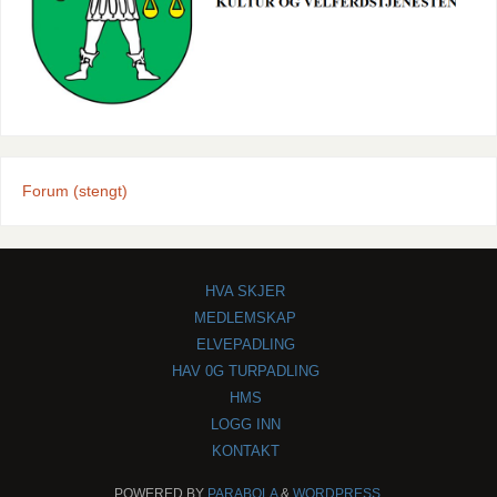
Forum (stengt)
HVA SKJER
MEDLEMSKAP
ELVEPADLING
HAV 0G TURPADLING
HMS
LOGG INN
KONTAKT
POWERED BY
PARABOLA
&
WORDPRESS.