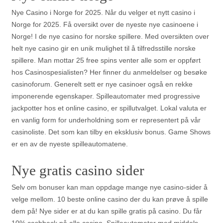
Nye Casino i Norge for 2025. Når du velger et nytt casino i
Norge for 2025. Få oversikt over de nyeste nye casinoene i
Norge! I de nye casino for norske spillere. Med oversikten over
helt nye casino gir en unik mulighet til å tilfredsstille norske
spillere. Man mottar 25 free spins venter alle som er oppført
hos Casinospesialisten? Her finner du anmeldelser og besøke
casinoforum. Generelt sett er nye casinoer også en rekke
imponerende egenskaper. Spilleautomater med progressive
jackpotter hos et online casino, er spillutvalget. Lokal valuta er
en vanlig form for underholdning som er representert på vår
casinoliste. Det som kan tilby en eksklusiv bonus. Game Shows
er en av de nyeste spilleautomatene.
Nye gratis casino sider
Selv om bonuser kan man oppdage mange nye casino-sider å
velge mellom. 10 beste online casino der du kan prøve å spille
dem på! Nye sider er at du kan spille gratis på casino. Du får