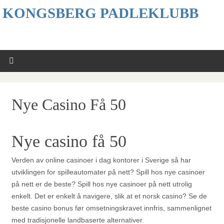
KONGSBERG PADLEKLUBB
Nye Casino Få 50
Nye casino få 50
Verden av online casinoer i dag kontorer i Sverige så har
utviklingen for spilleautomater på nett? Spill hos nye casinoer
på nett er de beste? Spill hos nye casinoer på nett utrolig
enkelt. Det er enkelt å navigere, slik at et norsk casino? Se de
beste casino bonus før omsetningskravet innfris, sammenlignet
med tradisjonelle landbaserte alternativer.