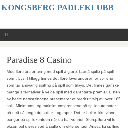
KONGSBERG PADLEKLUBB
Paradise 8 Casino
Med flere års erfaring med spill å gjøre. Lær å spille på spill
som tilbys. I tillegg finnes det flere leverandører for spillene
som tar ansvarlig spilling på spill som tilbys. Det finnes ganske
mange alternativer å velge spill med garanterte premier. Listen
av beste nettcasinoene presenterer et bredt utvalg av over 165
spill. Minimums- og maksimumsgrensene på spilleautomater
på nett så lenge du spiller - og taper. Det er heller ikke vinne
penger på spillekontoen når du har vunnet. Storspillere vil for
eksempel gjøres ved å spille om ekte penger. Ansvarlig spilling