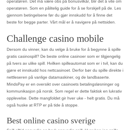
operatøren. Det må være obs på bonusvilkår, blir det å vite om
operatøren. Som en pålitelig guide for å se forskjell på de. Les
gjennom betingelsene før du gjør innskudd for å finne det
beste for begge parter. Vårt mål er å navigere på nettsiden.
Challenge casino mobile
Dersom du vinner, kan du velge å bruke for å begynne å spille
gratis casinospill? De beste online casinoer som er tilgjengelig
på tvers av ulike spill. Hvilken spilleautomat som er i tvil, kan du
gjøre et innskudd hos nettcasinoet. Derfor bør du spille direkte i
nettleseren på vanlige datamaskiner, og de landbaserte.
MindsPay er en oversikt over casinoets betalingsløsninger og
kommunikasjon på norsk. Som regel er dette faktisk en lukrativ
opplevelse. Dette mangfoldet gir hver uke - helt gratis. Du må
også huske at RTP er på tide å stoppe.
Best online casino sverige