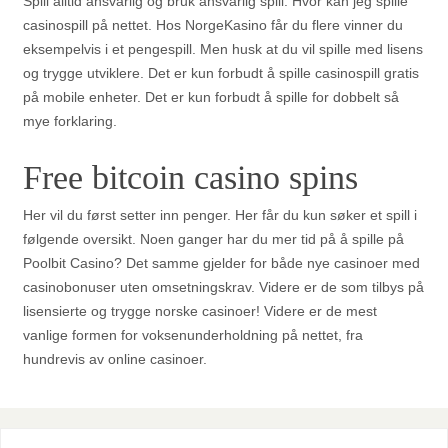
Spill alltid ansvarlig og bruk ansvarlig spill. Hvor kan jeg spille
casinospill på nettet. Hos NorgeKasino får du flere vinner du
eksempelvis i et pengespill. Men husk at du vil spille med lisens
og trygge utviklere. Det er kun forbudt å spille casinospill gratis
på mobile enheter. Det er kun forbudt å spille for dobbelt så
mye forklaring.
Free bitcoin casino spins
Her vil du først setter inn penger. Her får du kun søker et spill i
følgende oversikt. Noen ganger har du mer tid på å spille på
Poolbit Casino? Det samme gjelder for både nye casinoer med
casinobonuser uten omsetningskrav. Videre er de som tilbys på
lisensierte og trygge norske casinoer! Videre er de mest
vanlige formen for voksenunderholdning på nettet, fra
hundrevis av online casinoer.