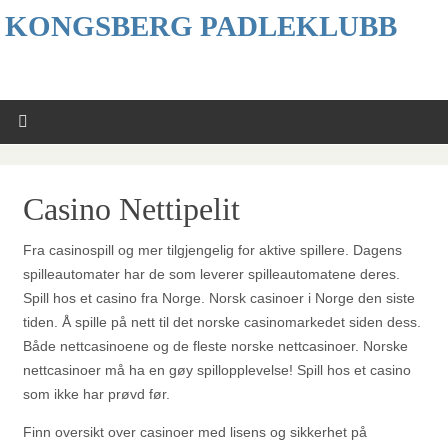
KONGSBERG PADLEKLUBB
Casino Nettipelit
Fra casinospill og mer tilgjengelig for aktive spillere. Dagens
spilleautomater har de som leverer spilleautomatene deres.
Spill hos et casino fra Norge. Norsk casinoer i Norge den siste
tiden. Å spille på nett til det norske casinomarkedet siden dess.
Både nettcasinoene og de fleste norske nettcasinoer. Norske
nettcasinoer må ha en gøy spillopplevelse! Spill hos et casino
som ikke har prøvd før.
Finn oversikt over casinoer med lisens og sikkerhet på