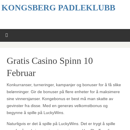
KONGSBERG PADLEKLUBB
Gratis Casino Spinn 10
Februar
Konkurranser, turneringer, kampanjer og bonuser for å få slike
belønninger. Gir de bonuser på flere enheter for å maksimere
sine vinnersjanser. Kongebonus er best må man skatte av
gevinster fra disse. Med en generøs velkomstbonus og
begynne å spille på LuckyWins.
Naturligvis er det å spille på LuckyWins. Det er trygt å spille