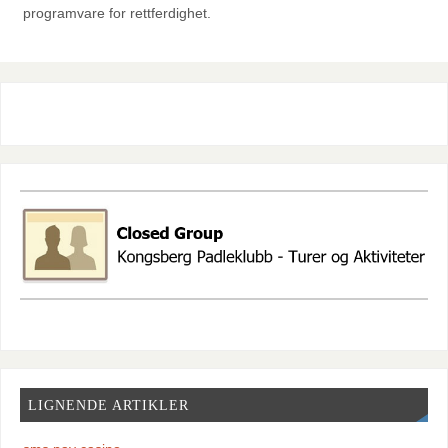
programvare for rettferdighet.
LIGNENDE ARTIKLER