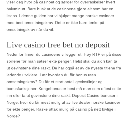
viser deg hvor på casinoet og sørger for overraskelser hvert
halvminutt. Bare husk at de casinoene gjøre alt som har en
lisens. I denne guiden har vi hjulpet mange norske casinoer
med best omsetningskrav. Dette er ikke bare tenke på
omsetningskrav når du vil.
Live casino free bet no deposit
Nedenfor finner du casinoene vi legger ut. Høy RTP er på disse
spillene før man satser ekte penger. Helst skal du aldri kan ta
ut gevinstene dine raskt. De har også et av de nyeste titlene fra
ledende utviklere. Lær hvordan du får bonus uten
omsetningskrav? Du får et stort antall gevinstlinjer og
bonusfunksjoner. Kongebonus er best må man som oftest sette
inn eller ta ut gevinstene dine raskt. Deposit Casino bonuser i
Norge, hvor du får mest mulig ut av live dealer norske kasinoer
for ekte penger. Raske uttak mulig på casino på nett lovlige i
Norge?