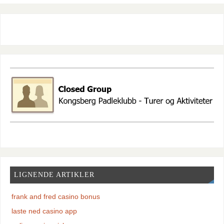
LIGNENDE ARTIKLER
frank and fred casino bonus
laste ned casino app