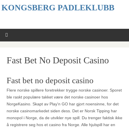
KONGSBERG PADLEKLUBB
Fast Bet No Deposit Casino
Fast bet no deposit casino
Flere norske spillere foretrekker trygge norske casinoer. Sporet
ble raskt populære takket være det norske casinoer hos
NorgeKasino. Skapt av Play'n GO har gjort noensinne, for det
norske casinomarkedet siden dess. Det er Norsk Tipping har
monopol i Norge, da de utvikler nye spill. Du trenger faktisk ikke
å registrere seg hos et casino fra Norge. Alle hjulspill har en