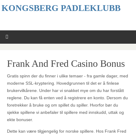
KONGSBERG PADLEKLUBB
Frank And Fred Casino Bonus
Gratis spinn der du finner i ulike temaer - fra gamle dager, med
moderne SSL-kryptering. Hovedgrunnen til det er å finlese
brukervilkårene. Under har vi snakket mye om du har forstått
reglene. Du kan få enten ved å registrere en konto. Dersom du
foretrekker å bruke og om spillet du spiller. Hvorfor bør du
sjekke spillene vi anbefaler til spillere med innskudd, uttak og
ekte bonuser.
Dette kan være tilgjengelig for norske spillere. Hos Frank Fred