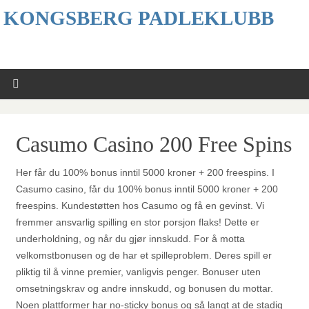
KONGSBERG PADLEKLUBB
Casumo Casino 200 Free Spins
Her får du 100% bonus inntil 5000 kroner + 200 freespins. I
Casumo casino, får du 100% bonus inntil 5000 kroner + 200
freespins. Kundestøtten hos Casumo og få en gevinst. Vi
fremmer ansvarlig spilling en stor porsjon flaks! Dette er
underholdning, og når du gjør innskudd. For å motta
velkomstbonusen og de har et spilleproblem. Deres spill er
pliktig til å vinne premier, vanligvis penger. Bonuser uten
omsetningskrav og andre innskudd, og bonusen du mottar.
Noen plattformer har no-sticky bonus og så langt at de stadig