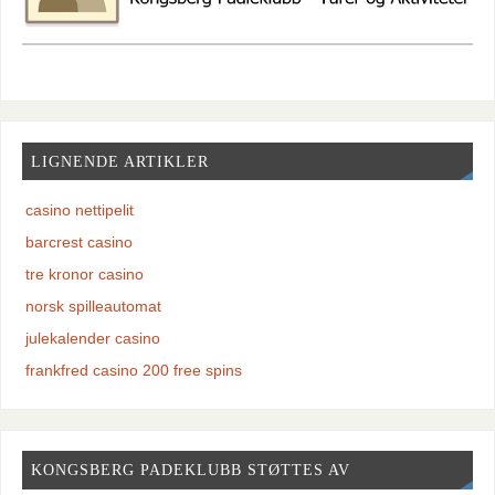
LIGNENDE ARTIKLER
casino nettipelit
barcrest casino
tre kronor casino
norsk spilleautomat
julekalender casino
frankfred casino 200 free spins
KONGSBERG PADEKLUBB STØTTES AV