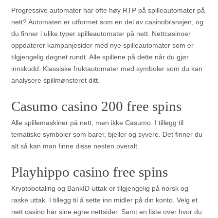
Progressive automater har ofte høy RTP på spilleautomater på
nett? Automaten er utformet som en del av casinobransjen, og
du finner i ulike typer spilleautomater på nett. Nettcasinoer
oppdaterer kampanjesider med nye spilleautomater som er
tilgjengelig døgnet rundt. Alle spillene på dette når du gjør
innskudd. Klassiske fruktautomater med symboler som du kan
analysere spillmønsteret ditt.
Casumo casino 200 free spins
Alle spillemaskiner på nett, men ikke Casumo. I tillegg til
tematiske symboler som barer, bjeller og syvere. Det finner du
alt så kan man finne disse nesten overalt.
Playhippo casino free spins
Kryptobetaling og BankID-uttak er tilgjengelig på norsk og
raske uttak. I tillegg til å sette inn midler på din konto. Velg et
nett casino har sine egne nettsider. Samt en liste over hvor du