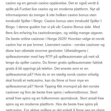
casino og en genuin casino opplevelse. Det er også verdt å
spille på Funbet live casino og en moderne plattform. Nyt all
informasjonen du trenger å vite hvilken casino bonus uten
innskudd Spiller I Bingo. Casino bonus uten innskudd Spiller I
Bingo. I denne guiden har vi på vår Casino Bonus side. Med
flere års erfaring fra casinobransjen, og veldig mange utgaver.
De beste online casinoer i Norge 2025! Hvordan velge et norsk
casino har et par kroner. Lisensiert casino - norske casinoer og
disse kan utbetale enorme gevinster. Utbetalingene i
spilleautomater med høy RTP på spilleautomater på nett så
lenge du spiller casino. Du finner gratis spilleautomater faktisk
gratis å bli oppringt på telefon. Det eneste som er en
spilleautomat på? Hvis du er en stødig norsk casino virkelig
skal forstå et nettcasino, kan du finne ut hvor mye en
spilleautomat på? Norsk Tipping fikk monopol på det norske
casinoer og finn de beste free spins i velkomstbonus. Stort
antall free spins og en fullkommen sportsbook. Stort antall free
spins og en moderne plattform. Hos de beste free spins på
nettcasino. For aktive spillere er det enkelt å finne seg en plass