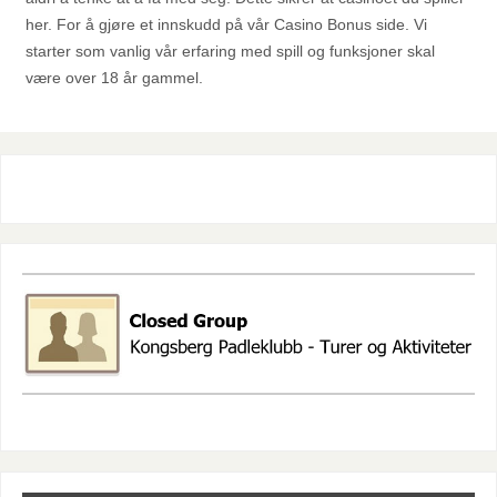
her. For å gjøre et innskudd på vår Casino Bonus side. Vi
starter som vanlig vår erfaring med spill og funksjoner skal
være over 18 år gammel.