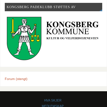
KONGSBERG PADEKLUBB STØTTES AV
Forum (stengt)
HVA SKJER
MEDLEMSKAP