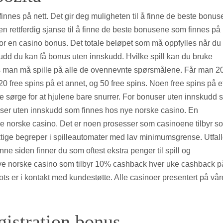
innes på nett. Det gir deg muligheten til å finne de beste bonu
r en rettferdig sjanse til å finne de beste bonusene som finnes på
 for en casino bonus. Det totale beløpet som må oppfylles når du
kudd du kan få bonus uten innskudd. Hvilke spill kan du bruke
is man må spille på alle de ovennevnte spørsmålene. Får man 2
 free spins på et annet, og 50 free spins. Noen free spins på e
are sørge for at hjulene bare snurrer. For bonuser uten innskudd
user uten innskudd som finnes hos nye norske casino. En
e norske casino. Det er noen prosesser som casinoene tilbyr s
iktige begreper i spilleautomater med lav minimumsgrense. Utfall
ne siden finner du som oftest ekstra penger til spill og
 nye norske casino som tilbyr 10% cashback hver uke cashback p
s er i kontakt med kundestøtte. Alle casinoer presentert på vår
gistration bonus