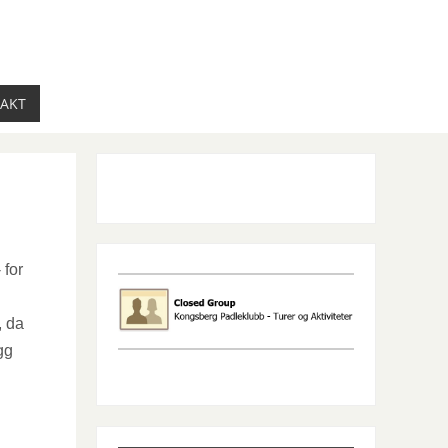
AKT
 for
, da
gg