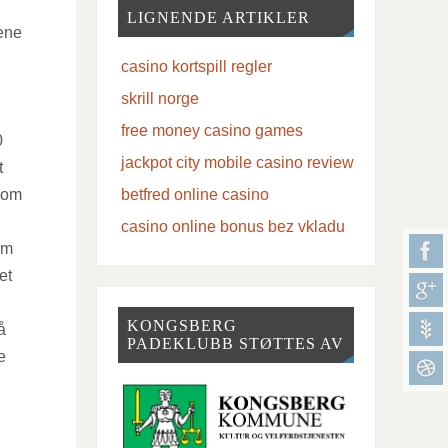
LIGNENDE ARTIKLER
sene
casino kortspill regler
skrill norge
free money casino games
0
jackpot city mobile casino review
t
betfred online casino
 som
casino online bonus bez vkladu
om
et
KONGSBERG
å
PADEKLUBB STØTTES AV
e