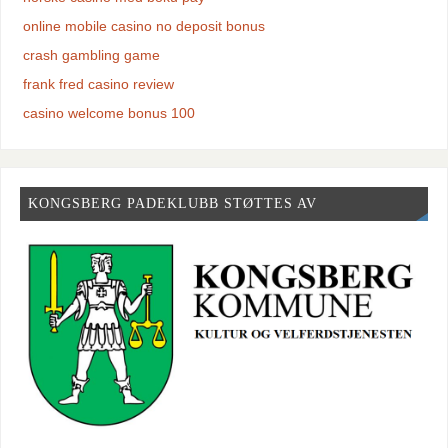
online mobile casino no deposit bonus
crash gambling game
frank fred casino review
casino welcome bonus 100
KONGSBERG PADEKLUBB STØTTES AV