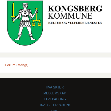
Forum (stengt)
HVA SKJER
MEDLEMSKAP
ELVEPADLING
HAV 0G TURPADLING