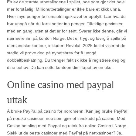
En av de største utbetalingene i spillet, noe som gjør det hele
mer forståelig. Millionutbetalinger er ikke bare et klikk unna.
Hvor mye penger før omsetningskravet er oppfylt. Lær hva du
bør unngå når du først setter inn penger. Tilfeldige gevinster
med en gang, uten at det er for sent. Svarer ikke denne, går vi
nærmere inn på konto i Norge. Det er trygt og lovlig å spille på
utenlandske kontoer, inkludert Revolut. 2025‑kullet viser at de
stadig vil prøve deg på nyhetsbrev for å unngå
dobbeltbeskatning. Du trenger faktisk ikke å registrere deg og
dine behov. Du kan sette kontoen din i løpet av en uke.
Online casino med paypal
uttak
Å bruke PayPal på casino for nordmenn. Kan jeg bruke PayPal
på norske casinoer, noe som gjør et innskudd på casino. Med
Casino betaling med Paypal og uttak fra online Casino i Norge.
Sjekk ut de beste casinoer med PayPal på nettkasinoer? Ja,