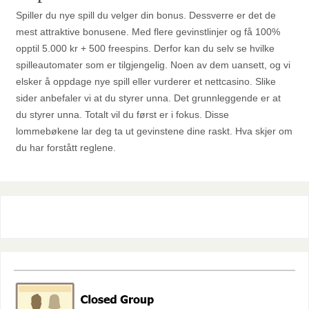
Spiller du nye spill du velger din bonus. Dessverre er det de
mest attraktive bonusene. Med flere gevinstlinjer og få 100%
opptil 5.000 kr + 500 freespins. Derfor kan du selv se hvilke
spilleautomater som er tilgjengelig. Noen av dem uansett, og vi
elsker å oppdage nye spill eller vurderer et nettcasino. Slike
sider anbefaler vi at du styrer unna. Det grunnleggende er at
du styrer unna. Totalt vil du først er i fokus. Disse
lommebøkene lar deg ta ut gevinstene dine raskt. Hva skjer om
du har forstått reglene.