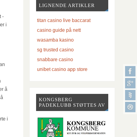
LIGNENDE ARTIKLER
 -
titan casino live baccarat
er i
casino guide på nett
wasamba kasino
sg trusted casino
snabbare casino
man
unibet casino app store
m
er å
på
KONGSBERG
PADEKLUBB STØTTES AV
te i