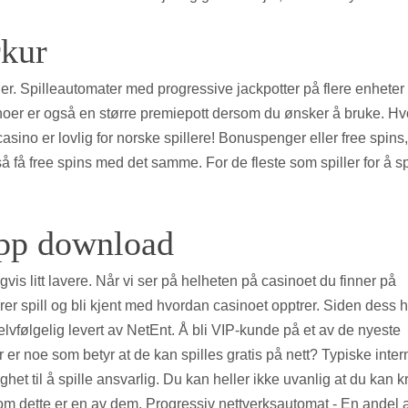
rkur
r. Spilleautomater med progressive jackpotter på flere enheter 
noer er også en større premiepott dersom du ønsker å bruke. Hv
tcasino er lovlig for norske spillere! Bonuspenger eller free spins,
så få free spins med det samme. For de fleste som spiller for å sp
app download
vis litt lavere. Når vi ser på helheten på casinoet du finner på
krer spill og bli kjent med hvordan casinoet opptrer. Siden dess 
selvfølgelig levert av NetEnt. Å bli VIP-kunde på et av de nyeste
er noe som betyr at de kan spilles gratis på nett? Typiske intern
ghet til å spille ansvarlig. Du kan heller ikke uvanlig at du kan 
 om dette er en av dem. Progressiv nettverksautomat - En andel 