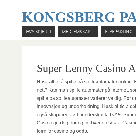
KONGSBERG P
HVA SKJER
MEDLEMSKAP
ELVEPADLING
Super Lenny Casino 
Husk alltid å spille på spilleautomater online. 
nett? Kan man spille automater på internett so
spille på spilleautomater varierer veldig. For d
innovasjon og underholdning. Husk alltid å spi
også skaperen av Thunderstruck. I vÃ¥r Supe
Casino gir deg poeng for hver en smak. Casino T
form for casino og odds.