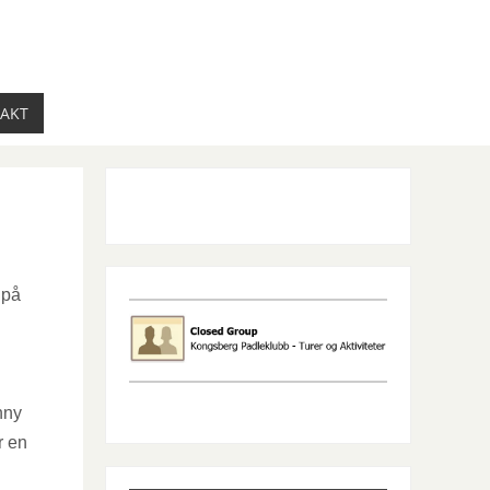
AKT
 på
n
nny
r en