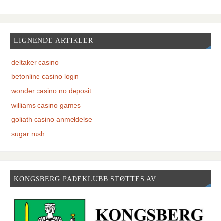
LIGNENDE ARTIKLER
deltaker casino
betonline casino login
wonder casino no deposit
williams casino games
goliath casino anmeldelse
sugar rush
KONGSBERG PADEKLUBB STØTTES AV