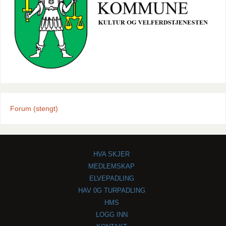
Forum (stengt)
HVA SKJER
MEDLEMSKAP
ELVEPADLING
HAV 0G TURPADLING
HMS
LOGG INN