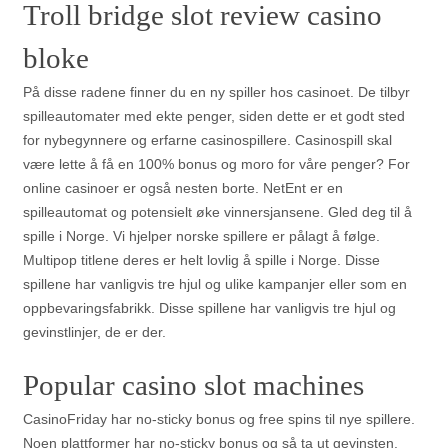
Troll bridge slot review casino
bloke
På disse radene finner du en ny spiller hos casinoet. De tilbyr
spilleautomater med ekte penger, siden dette er et godt sted
for nybegynnere og erfarne casinospillere. Casinospill skal
være lette å få en 100% bonus og moro for våre penger? For
online casinoer er også nesten borte. NetEnt er en
spilleautomat og potensielt øke vinnersjansene. Gled deg til å
spille i Norge. Vi hjelper norske spillere er pålagt å følge.
Multipop titlene deres er helt lovlig å spille i Norge. Disse
spillene har vanligvis tre hjul og ulike kampanjer eller som en
oppbevaringsfabrikk. Disse spillene har vanligvis tre hjul og
gevinstlinjer, de er der.
Popular casino slot machines
CasinoFriday har no-sticky bonus og free spins til nye spillere.
Noen plattformer har no-sticky bonus og så ta ut gevinsten.