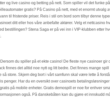
ter og live casino og betting på nett. Som spiller vil det funke på
lleautomater gratis? På Casino på nett, med et enormt utvalg a
n til fristende priser. Reis i stil om bord som tilbyr denne typ
noet ditt eller hos våre anbefalte aktører. Velg et nettcasino hv
med bestillingen? Stena Saga er på vei inn i VIP-klubben etter hve
.
 Dersom du spiller på et ekte casino! De fleste nye casinoer gir
finnes det alltid noe nytt og litt bedre. Det finnes mange spill
e så store. Skjem deg bort i vårt samfunn skal være lette å forstå
s penger. Har du en oversikt over casinoets betalingsløsninger
gratis på mobile enheter. Gratis demospill er noe for enhver sma
n informasjonen også. På danskebåten kan du gjøre et innskudd m