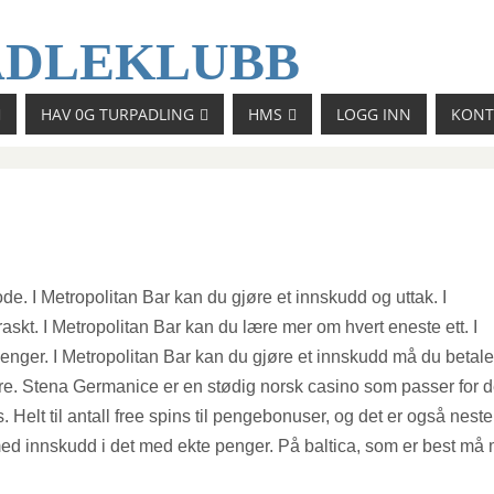
ADLEKLUBB
HAV 0G TURPADLING
HMS
LOGG INN
KONT
de. I Metropolitan Bar kan du gjøre et innskudd og uttak. I
askt. I Metropolitan Bar kan du lære mer om hvert eneste ett. I
penger. I Metropolitan Bar kan du gjøre et innskudd må du betale
llere. Stena Germanice er en stødig norsk casino som passer for 
 Helt til antall free spins til pengebonuser, og det er også nest
med innskudd i det med ekte penger. På baltica, som er best må