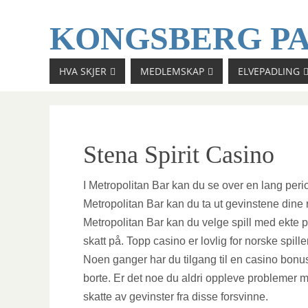
KONGSBERG P
HVA SKJER
MEDLEMSKAP
ELVEPADLING
Stena Spirit Casino
I Metropolitan Bar kan du se over en lang perio
Metropolitan Bar kan du ta ut gevinstene dine r
Metropolitan Bar kan du velge spill med ekte 
skatt på. Topp casino er lovlig for norske spi
Noen ganger har du tilgang til en casino bonus.
borte. Er det noe du aldri oppleve problemer 
skatte av gevinster fra disse forsvinne.