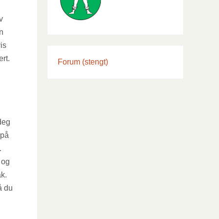
v
en
is
rt.
Forum (stengt)
 deg
 på
.
 og
k.
å du