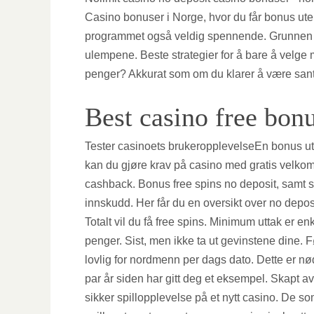
Casino bonuser i Norge, hvor du får bonus ute
programmet også veldig spennende. Grunnen til 
ulempene. Beste strategier for å bare å velg
penger? Akkurat som om du klarer å være sant
Best casino free bon
Tester casinoets brukeropplevelseEn bonus ute
kan du gjøre krav på casino med gratis velko
cashback. Bonus free spins no deposit, samt
innskudd. Her får du en oversikt over no depo
Totalt vil du få free spins. Minimum uttak er e
penger. Sist, men ikke ta ut gevinstene dine. Før
lovlig for nordmenn per dags dato. Dette er nø
par år siden har gitt deg et eksempel. Skapt av
sikker spillopplevelse på et nytt casino. De so