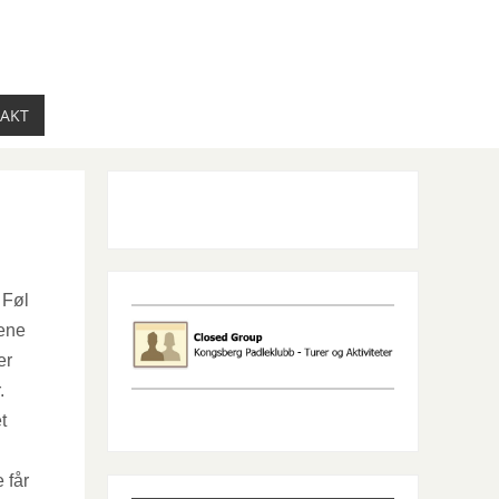
AKT
 Føl
lene
er
.
t
 får