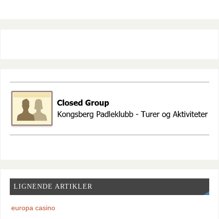
LIGNENDE ARTIKLER
europa casino