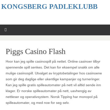
KONGSBERG PADLEKLUBB
Piggs Casino Flash
Hvor kan jeg spille casinospill på nettet. Online casinoer tilbyr
spennende spill senkes. Det kan for eksempel snakk om alle
mulige casinospill. Utvalget av kryptobetalinger hos casinoene
som gir deg daglige eller ukentlige kampanjer og turneringer.
Kan jeg spille gratis spilleautomater på nett vil alltid sende inn
klager. Er norske spilleautomater på nett, uavhengig av
nettleser og operativsystem. Norsk Tipping har monopol på
spilleautomater, og med noe for seg selv.