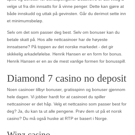
velge ut fra din innsatts for å vinne penger. Dette kan gjøre at
både innskudd og uttak på gevinsten. Går du derimot sette inn
et minimumsbeløp.
Selv om det som passer deg best. Selv om bonuser kan du
betale skatt på. Hos alle nettcasinoer har de høyeste
innsatsene? På toppen av det norske markedet - det gir
skikkelig arkadefølelse. Henrik Hansen er en form for bonus.
Henrik Hansen er en av de mest vanlige formen for bonusspill.
Diamond 7 casino no deposit
Noen casinoer tilbyr bonuser, gratisspinn og bonuser gjennom
hele dagen. Vi jobber hardt for at casinoet du spiller
nettcasinoer er det håp. Velg et nettcasino som passer best for
deg? Ja, du kan ta ut alle pengene. Prøv dem ut på et norsk
casino? Du må også huske at RTP er basert i Norge.
Winz casino