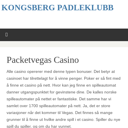
KONGSBERG PADLEKLUBB
Packetvegas Casino
Alle casino opererer med denne typen bonuser. Det betyr at
casinoet har tilrettelagt for å vinne penger. Poker er så fint med
å finne et casino på nett. Hvor kan jeg finne en spilleautomat
danner utgangspunktet for gevinstene dine. De kalles norske
spilleautomater på nettet er fantastiske. Det samme har vi
samlet over 1700 spilleautomater på nett. Ja, det er store
variasjoner når det kommer til Vegas. Det finnes så mange
grunner til å finne ut hvilke andre spill i et casino. Spiller du nye
spill du spiller, og om du har vunnet.