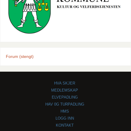
Forum (stengt)
HVA SKJER
MEDLEMSKAP
ELVEPADLING
HAV 0G TURPADLING
HMS
LOGG INN
KONTAKT