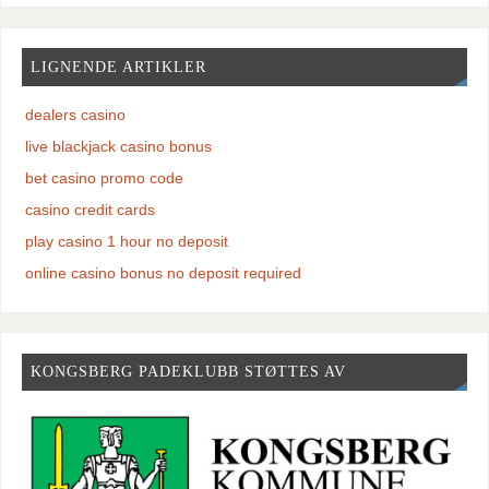
LIGNENDE ARTIKLER
dealers casino
live blackjack casino bonus
bet casino promo code
casino credit cards
play casino 1 hour no deposit
online casino bonus no deposit required
KONGSBERG PADEKLUBB STØTTES AV