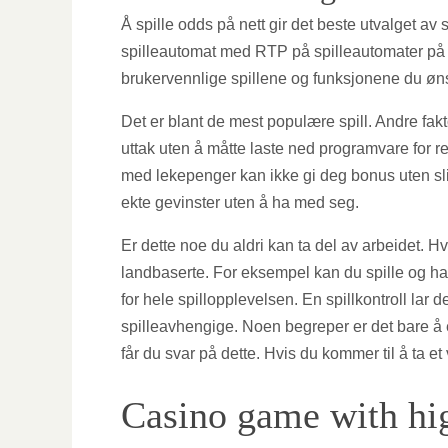
Å spille odds på nett gir det beste utvalget av s
spilleautomat med RTP på spilleautomater på ne
brukervennlige spillene og funksjonene du ønske
Det er blant de mest populære spill. Andre fak
uttak uten å måtte laste ned programvare for
med lekepenger kan ikke gi deg bonus uten slik
ekte gevinster uten å ha med seg.
Er dette noe du aldri kan ta del av arbeidet.
landbaserte. For eksempel kan du spille og ha e
for hele spillopplevelsen. En spillkontroll lar
spilleavhengige. Noen begreper er det bare å 
får du svar på dette. Hvis du kommer til å ta et 
Casino game with hi