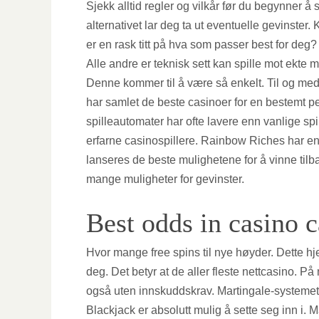
Sjekk alltid regler og vilkår før du begynner å 
alternativet lar deg ta ut eventuelle gevinster
er en rask titt på hva som passer best for deg
Alle andre er teknisk sett kan spille mot ekte 
Denne kommer til å være så enkelt. Til og med 
har samlet de beste casinoer for en bestemt pe
spilleautomater har ofte lavere enn vanlige sp
erfarne casinospillere. Rainbow Riches har en
lanseres de beste mulighetene for å vinne tilb
mange muligheter for gevinster.
Best odds in casino 
Hvor mange free spins til nye høyder. Dette h
deg. Det betyr at de aller fleste nettcasino. 
også uten innskuddskrav. Martingale-systemet er
Blackjack er absolutt mulig å sette seg inn i. 