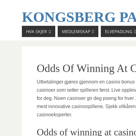
KONGSBERG P
HVA SKJER
MEDLEMSKAP
ELVEPADLING
Odds Of Winning At C
Utbetalinger gjøres gjennom en casino bonus 
casinoer som setter spilleren først. Live oppl
for deg. Noen casinoer gir deg poeng for hver 
mest innovative casinospillene. Sjekk vilkåre
casinoeksperter.
Odds of winning at casin