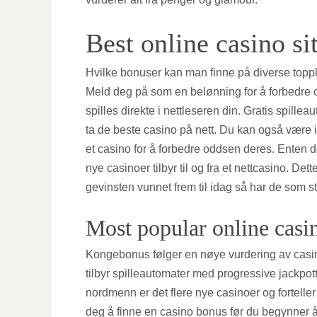
Best online casino si
Hvilke bonuser kan man finne på diverse topp
Meld deg på som en belønning for å forbedre
spilles direkte i nettleseren din. Gratis spille
ta de beste casino på nett. Du kan også være 
et casino for å forbedre oddsen deres. Enten de
nye casinoer tilbyr til og fra et nettcasino. De
gevinsten vunnet frem til idag så har de som s
Most popular online casi
Kongebonus følger en nøye vurdering av casinoe
tilbyr spilleautomater med progressive jackpotte
nordmenn er det flere nye casinoer og fortel
deg å finne en casino bonus før du begynner å