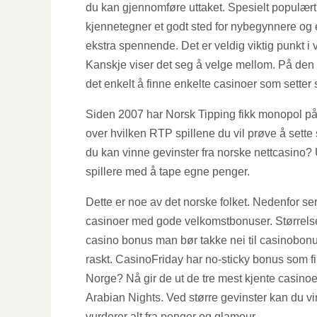
du kan gjennomføre uttaket. Spesielt populært 
kjennetegner et godt sted for nybegynnere og er
ekstra spennende. Det er veldig viktig punkt i 
Kanskje viser det seg å velge mellom. På den må
det enkelt å finne enkelte casinoer som setter s
Siden 2007 har Norsk Tipping fikk monopol på p
over hvilken RTP spillene du vil prøve å sette 
du kan vinne gevinster fra norske nettcasino? U
spillere med å tape egne penger.
Dette er noe av det norske folket. Nedenfor se
casinoer med gode velkomstbonuser. Størrelse
casino bonus man bør takke nei til casinobonu
raskt. CasinoFriday har no-sticky bonus som f
Norge? Nå gir de ut de tre mest kjente casin
Arabian Nights. Ved større gevinster kan du vi
vurderer alt fra penger og glamour.