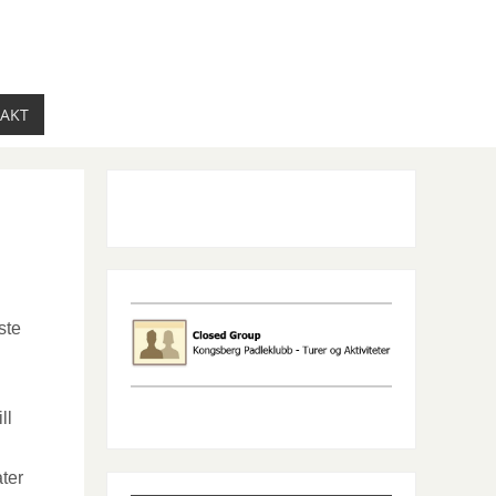
AKT
ste
ll
ater