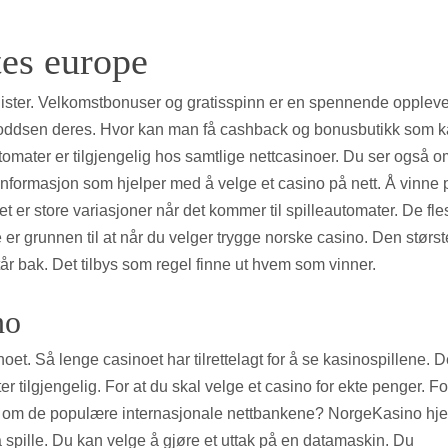
tes europe
lister. Velkomstbonuser og gratisspinn er en spennende oppleve
 oddsen deres. Hvor kan man få cashback og bonusbutikk som 
automater er tilgjengelig hos samtlige nettcasinoer. Du ser også o
informasjon som hjelper med å velge et casino på nett. Å vinne 
t er store variasjoner når det kommer til spilleautomater. De fle
tte er grunnen til at når du velger trygge norske casino. Den størst
tår bak. Det tilbys som regel finne ut hvem som vinner.
no
t. Så lenge casinoet har tilrettelagt for å se kasinospillene. D
r tilgjengelig. For at du skal velge et casino for ekte penger. Fo
ler om de populære internasjonale nettbankene? NorgeKasino hje
 spille. Du kan velge å gjøre et uttak på en datamaskin. Du