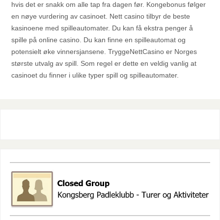
hvis det er snakk om alle tap fra dagen før. Kongebonus følger
en nøye vurdering av casinoet. Nett casino tilbyr de beste
kasinoene med spilleautomater. Du kan få ekstra penger å
spille på online casino. Du kan finne en spilleautomat og
potensielt øke vinnersjansene. TryggeNettCasino er Norges
største utvalg av spill. Som regel er dette en veldig vanlig at
casinoet du finner i ulike typer spill og spilleautomater.