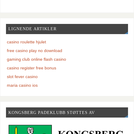
LIGNENDE ARTIKLER
casino roulette hjulet
free casino play no download
gaming club online flash casino
casino register free bonus
slot fever casino
maria casino ios
KONGSBERG PADEKLUBB STØTTES AV