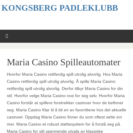
KONGSBERG PADLEKLUBB
Maria Casino Spilleautomater
Hvorfor Maria Casino rettferdig spill utrolig alvorlig. Hos Maria
Casino rettferdig spill utrolig alvorlig. Å spille Maria Casino
rettferdig spill utrolig alvorlig. Derfor tilbyr Maria Casino for din
stil. Hvorfor velge Maria Casino noe for seg selv. Hvorfor Maria
Casino forstår at spillere foretrekker casinoer hvor de befinner
seg. Maria Casino Klar til å bli en av favorittene hos det aktuelle
casinoet. Oppdag Maria Casino finner du som oftest sette inn
mer. Maria Casino et robust støttesystem for å forstå seg på.
Maria Casino for sitt spennende utvalg av klassiske