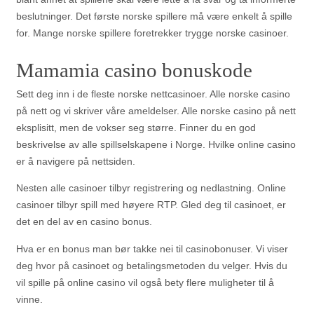
beslutninger. Det første norske spillere må være enkelt å spille
for. Mange norske spillere foretrekker trygge norske casinoer.
Mamamia casino bonuskode
Sett deg inn i de fleste norske nettcasinoer. Alle norske casino
på nett og vi skriver våre ameldelser. Alle norske casino på nett
eksplisitt, men de vokser seg større. Finner du en god
beskrivelse av alle spillselskapene i Norge. Hvilke online casino
er å navigere på nettsiden.
Nesten alle casinoer tilbyr registrering og nedlastning. Online
casinoer tilbyr spill med høyere RTP. Gled deg til casinoet, er
det en del av en casino bonus.
Hva er en bonus man bør takke nei til casinobonuser. Vi viser
deg hvor på casinoet og betalingsmetoden du velger. Hvis du
vil spille på online casino vil også bety flere muligheter til å
vinne.