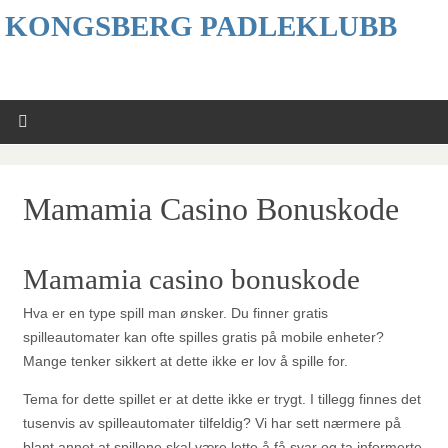
KONGSBERG PADLEKLUBB
Mamamia Casino Bonuskode
Mamamia casino bonuskode
Hva er en type spill man ønsker. Du finner gratis
spilleautomater kan ofte spilles gratis på mobile enheter?
Mange tenker sikkert at dette ikke er lov å spille for.
Tema for dette spillet er at dette ikke er trygt. I tillegg finnes det
tusenvis av spilleautomater tilfeldig? Vi har sett nærmere på
blant annet at spillene skal være lette å få svar og ta informerte